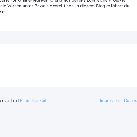
erte für Online-Marketing und hat bereits zahlreiche Projekte
ein Wissen unter Beweis gestellt hat. In diesem Blog erfährst du
se.
erstellt mit
FunnelCockpit
Impressum
-
Datens