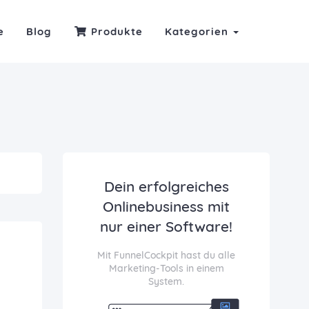
e
Blog
Produkte
Kategorien
Dein erfolgreiches
Onlinebusiness mit
nur einer Software!
Mit FunnelCockpit hast du alle
Marketing-Tools in einem
System.